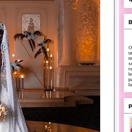
B
O
u
m
s
r
l
p
lo
P