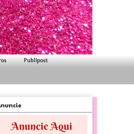
ros
Publipost
nuncie