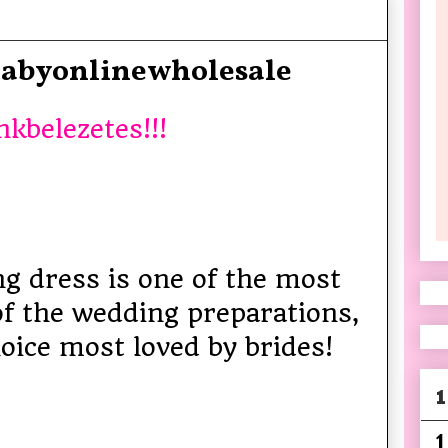
 Babyonlinewholesale
nkbelezetes!!!
g dress is one of the most
 the wedding preparations,
hoice most loved by brides!
1
1