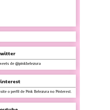
witter
weets de @pinkbelezura
interest
isite o perfil de Pink Belezura no Pinterest.
Youtube