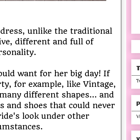
ess, unlike the traditional
ve, different and full of
rsonality.
T
uld want for her big day! If
T
y, for example, like Vintage,
 many different shapes... and
P
s and shoes that could never
ride's look under other
V
umstances.