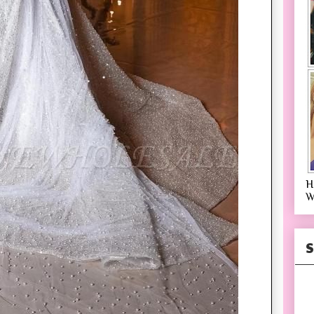
H
W
S