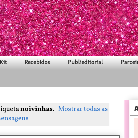
Kit
Recebidos
Publieditorial
Parcei
A
tiqueta
noivinhas
.
Mostrar todas as
ensagens