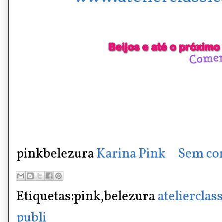
pinkbelezura
Karina Pink
Sem co
Etiquetas:pink,belezura
atelierclas
publi