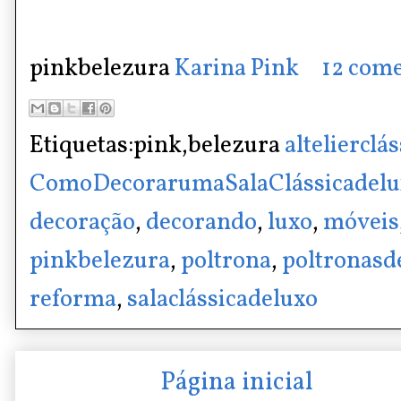
pinkbelezura
Karina Pink
12 come
Etiquetas:pink,belezura
altelierclá
ComoDecorarumaSalaClássicadelu
decoração
,
decorando
,
luxo
,
móveis
pinkbelezura
,
poltrona
,
poltronasd
reforma
,
salaclássicadeluxo
Página inicial