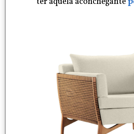
ter aquela
aconchegante
p