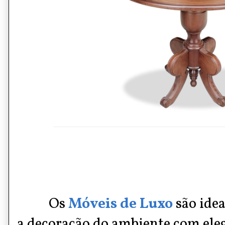
Os
M
óveis
de L
uxo
são ide
a
decoração
do ambiente com elegâ