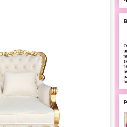
B
O
u
m
s
r
l
p
lo
P