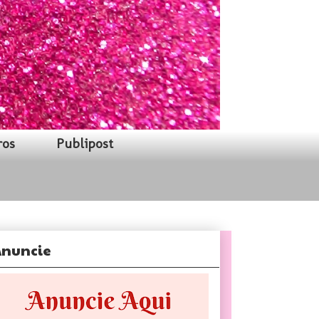
ros
Publipost
nuncie