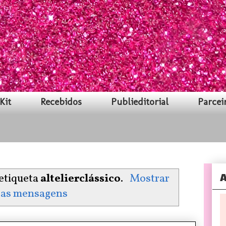
Kit
Recebidos
Publieditorial
Parcei
A
etiqueta
altelierclássico
.
Mostrar
 as mensagens