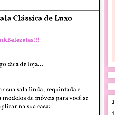
la Clássica de Luxo
nkBelezetes!!!
go dica de loja...
r sua sala linda, requintada e
s modelos de móveis para você se
1
aplicar na sua casa:
1