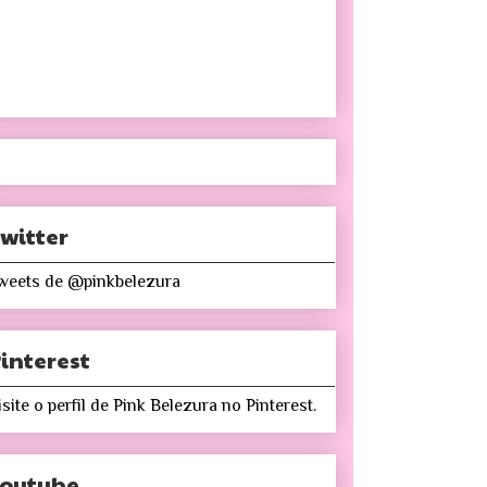
witter
weets de @pinkbelezura
interest
isite o perfil de Pink Belezura no Pinterest.
Youtube