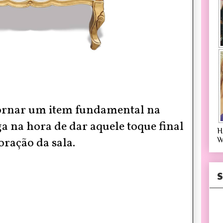
ornar um item fundamental na
a na hora de dar aquele toque final
H
oração da
sala.
W
S