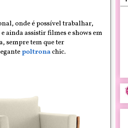
al, onde é possível trabalhar,
e ainda assistir filmes e shows em
ia, sempre tem que ter
egante
poltrona
chic.