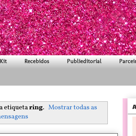
Kit
Recebidos
Publieditorial
Parcei
A
a etiqueta
ring
.
Mostrar todas as
ensagens