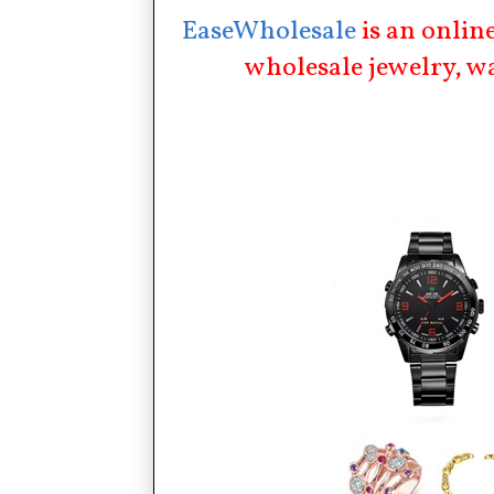
EaseWholesale
is an onlin
wholesale jewelry, w