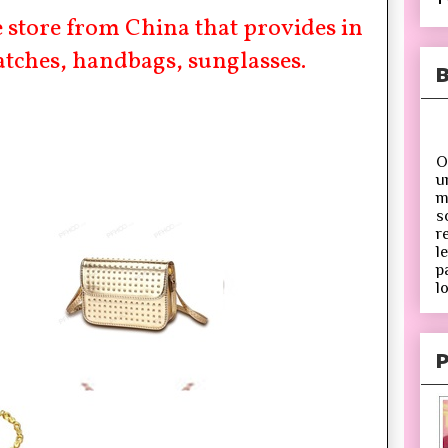
e store from China that provides in
atches, handbags, sunglasses.
B
O
u
m
s
r
l
p
lo
P