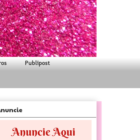
ros
Publipost
nuncie