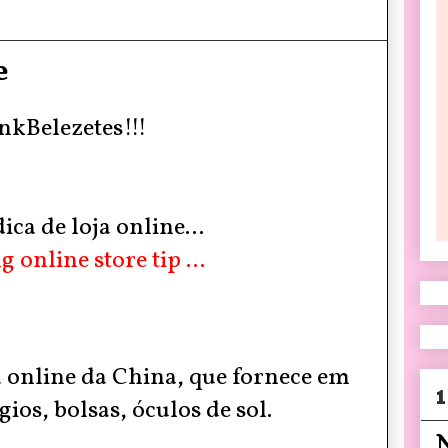
e
nkBelezetes!!!
ica de loja online...
g online store tip ...
 online da China,
que fornece em
1
gios, bolsas, óculos de sol.