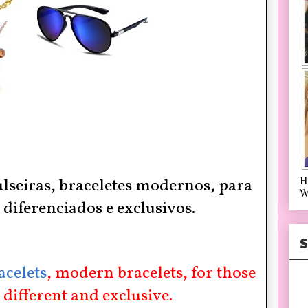
H
lseiras
, braceletes modernos, para
W
diferenciados e exclusivos.
S
acelets
, modern bracelets, for those
 different and exclusive.