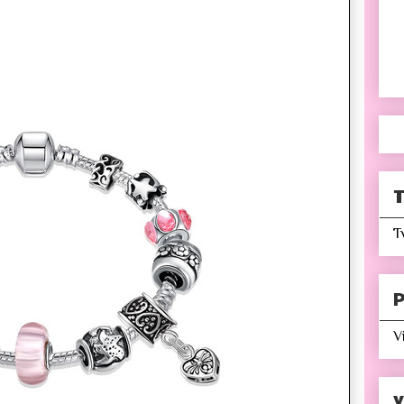
T
T
P
V