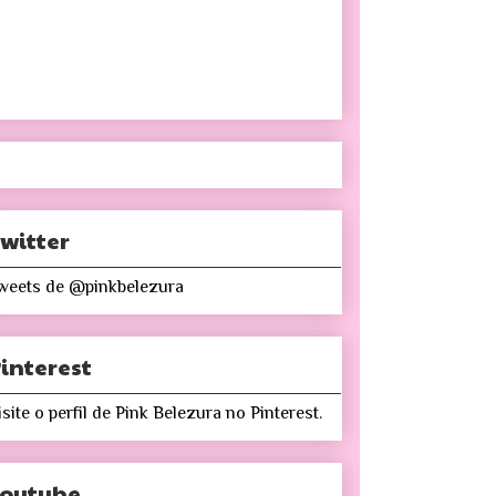
witter
weets de @pinkbelezura
interest
isite o perfil de Pink Belezura no Pinterest.
Youtube