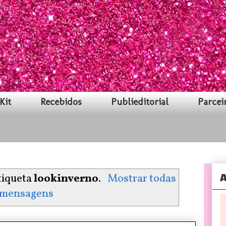
Kit
Recebidos
Publieditorial
Parcei
A
tiqueta
lookinverno
.
Mostrar todas
 mensagens