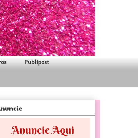
ros
Publipost
nuncie