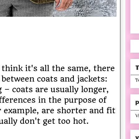
T
hink it's all the same, there
s between coats and jackets:
T
g – coats are usually longer,
ifferences in the purpose of
P
r example, are shorter and fit
V
ally don't get too hot.