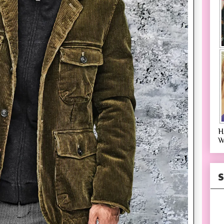
H
W
S