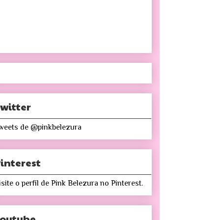
witter
weets de @pinkbelezura
interest
isite o perfil de Pink Belezura no Pinterest.
Youtube