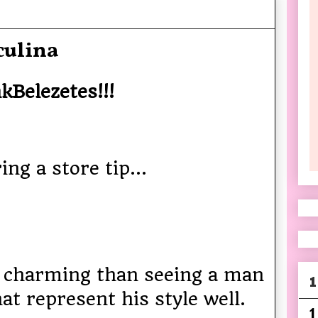
culina
nkBelezetes!!!
ing a store tip...
 charming than seeing a man
1
at represent his style well.
1