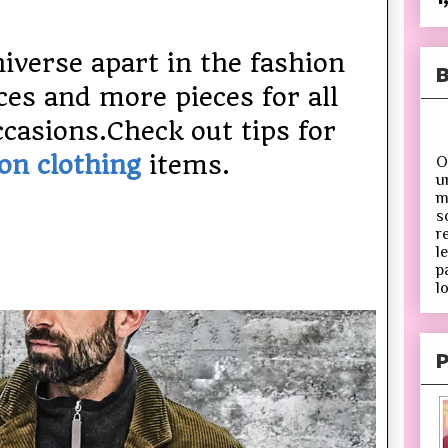
iverse apart in the fashion
B
ces and more pieces for all
ccasions.Check out tips for
on clothing
items.
O
u
m
s
r
l
p
lo
P