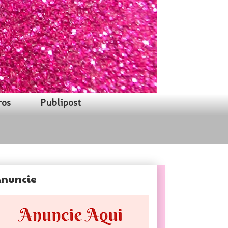
ros
Publipost
nuncie