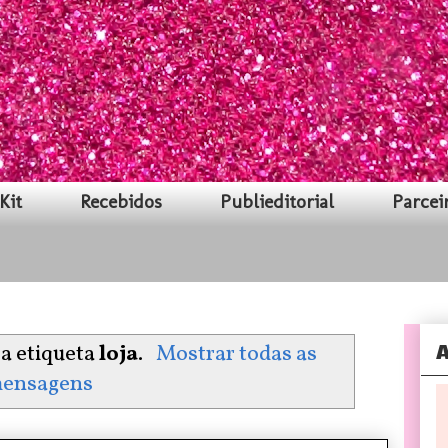
Kit
Recebidos
Publieditorial
Parcei
A
a etiqueta
loja
.
Mostrar todas as
ensagens