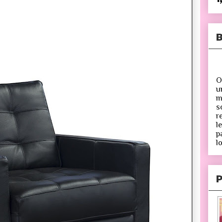
B
O
u
m
s
r
l
p
lo
P