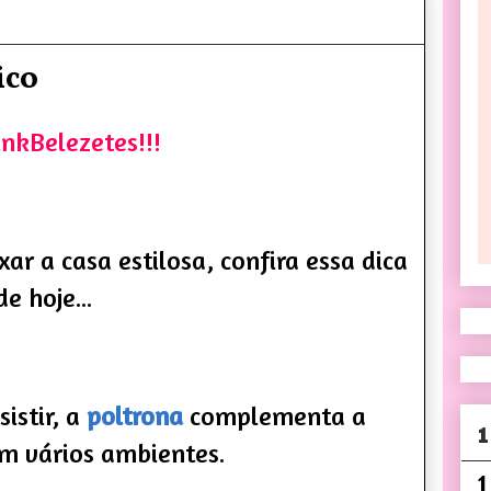
ico
nkBelezetes!!!
r a casa estilosa, confira essa dica
de hoje...
sistir, a
poltrona
complementa a
1
m vários ambientes.
1