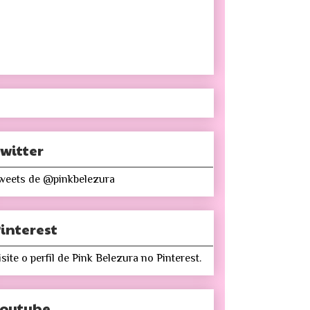
witter
weets de @pinkbelezura
interest
isite o perfil de Pink Belezura no Pinterest.
Youtube