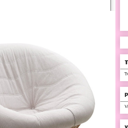
T
T
P
V