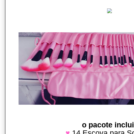
o pacote inclui
♥
14 Escova para S