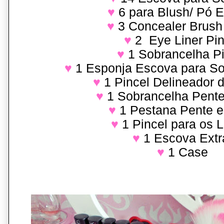
♥
6 para Blush/ Pó 
♥
3 Concealer Brush
♥
2 Eye Liner Pin
♥
1 Sobrancelha P
♥
1 Esponja Escova para S
♥
1 Pincel Delineador 
♥
1 Sobrancelha Pent
♥
1 Pestana Pente 
♥
1 Pincel para os 
♥
1 Escova Extr
♥
1 Case