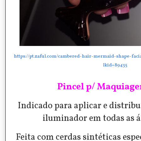
https://pt.zaful.com/cambered-hair-mermaid-shape-fac
lkid=89435
Pincel p/ Maquiage
Indicado para aplicar e distribu
iluminador em todas as ár
Feita com cerdas sintéticas esp