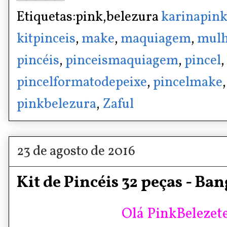
Etiquetas:pink,belezura
karinapin
kitpinceis
,
make
,
maquiagem
,
mulh
pincéis
,
pinceismaquiagem
,
pincel
,
pincelformatodepeixe
,
pincelmake
pinkbelezura
,
Zaful
23 de agosto de 2016
Kit de Pincéis 32 peças - Ba
Olá PinkBelezete