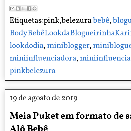
Etiquetas:pink,belezura
bebê
,
blog
BodyBebêLookdaBlogueirinhaKari
lookdodia
,
miniblogger
,
miniblogue
miniinfluenciadora
,
miniinfluencia
pinkbelezura
19 de agosto de 2019
Meia Puket em formato de sa
Alô Bebê