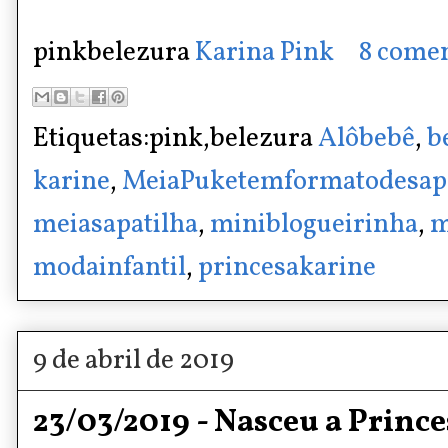
pinkbelezura
Karina Pink
8 comen
Etiquetas:pink,belezura
Alôbebê
,
b
karine
,
MeiaPuketemformatodesapa
meiasapatilha
,
miniblogueirinha
,
m
modainfantil
,
princesakarine
9 de abril de 2019
23/03/2019 - Nasceu a Princ