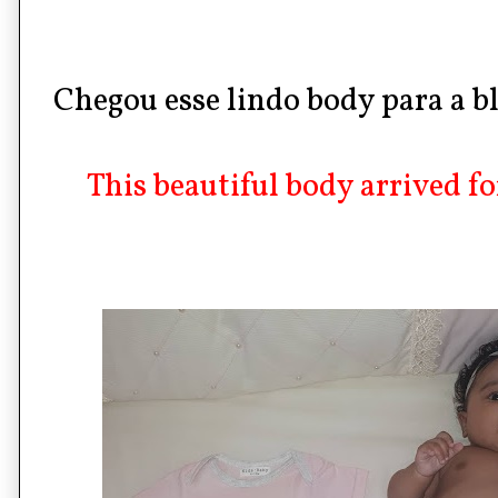
Chegou esse lindo body para a b
This beautiful body arrived fo