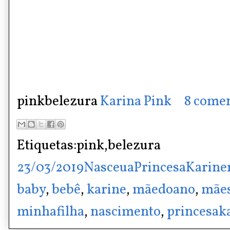
pinkbelezura
Karina Pink
8 comen
Etiquetas:pink,belezura
23/03/2019NasceuaPrincesaKarin
baby
,
bebê
,
karine
,
mãedoano
,
mãe
minhafilha
,
nascimento
,
princesak