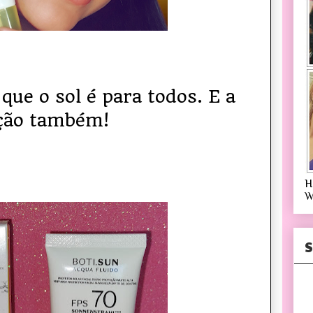
 que o sol é para todos. E a
ção também!
H
W
S