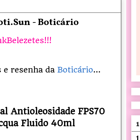
oti.Sun - Boticário
nkBelezetes!!!
 e resenha da
Boticário
...
ial Antioleosidade FPS70
cqua Fluido 40ml
1
1