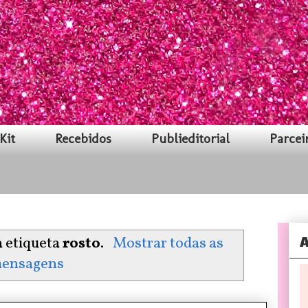
Kit
Recebidos
Publieditorial
Parcei
A
 etiqueta
rosto
.
Mostrar todas as
ensagens