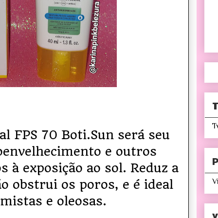
T
T
ial FPS 70 Boti.Sun será seu
toenvelhecimento e outros
P
s à exposição ao sol. Reduz a
V
o obstrui os poros, e é ideal
 mistas e oleosas.