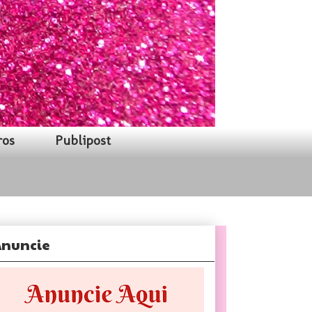
ros
Publipost
nuncie