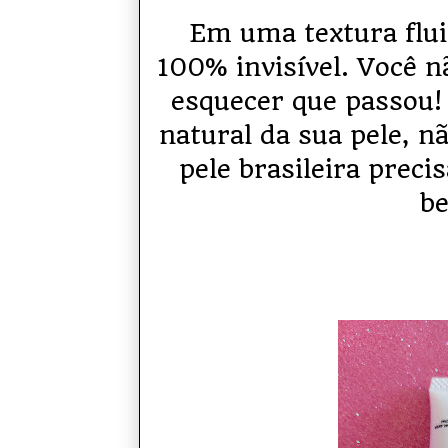
Em uma textura flu
100% invisível. Você n
esquecer que passou!
natural da sua pele, n
pele brasileira preci
be