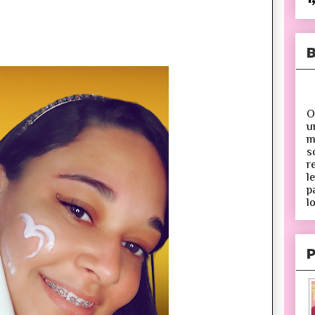
B
O
u
m
s
r
l
p
lo
P