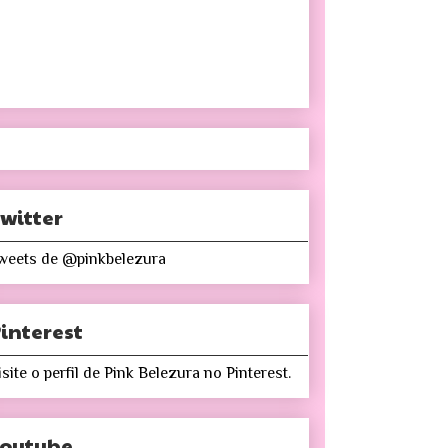
witter
weets de @pinkbelezura
interest
isite o perfil de Pink Belezura no Pinterest.
Youtube