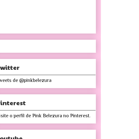
witter
weets de @pinkbelezura
interest
isite o perfil de Pink Belezura no Pinterest.
Youtube