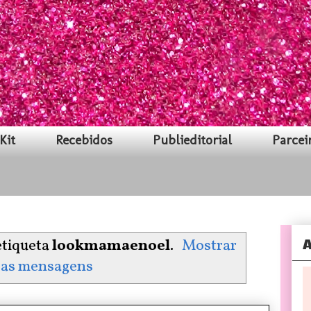
Kit
Recebidos
Publieditorial
Parcei
A
etiqueta
lookmamaenoel
.
Mostrar
 as mensagens