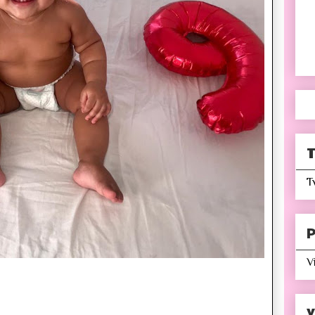
T
T
P
V