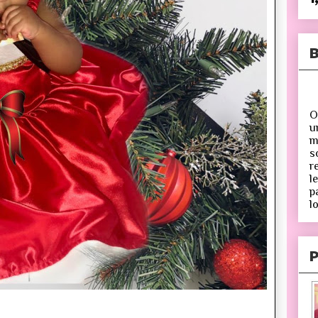
B
O
u
m
s
r
l
p
lo
P