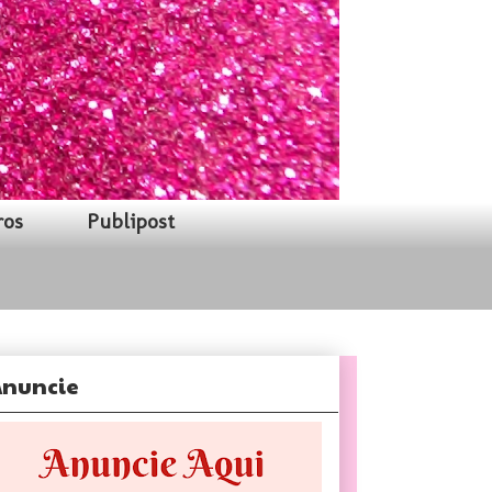
ros
Publipost
nuncie