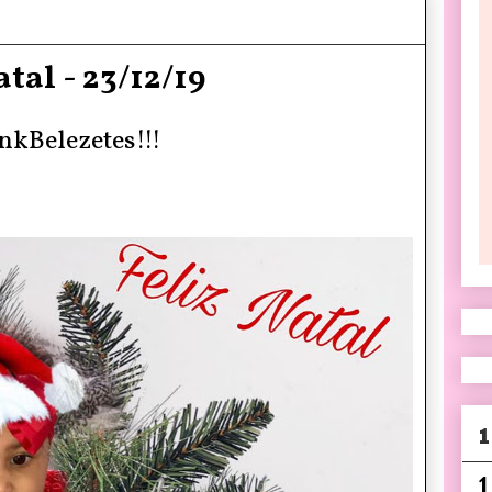
al - 23/12/19
nkBelezetes!!!
1
1