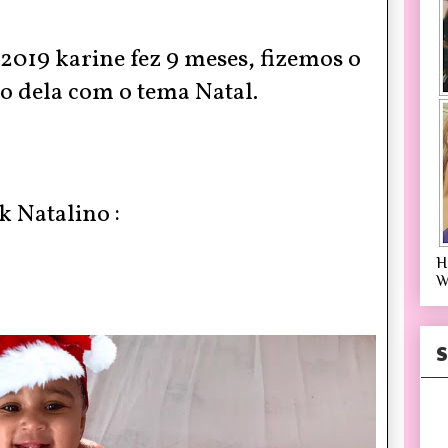
2019 karine fez 9 meses, fizemos o
o dela com o tema Natal.
k Natalino :
H
W
S