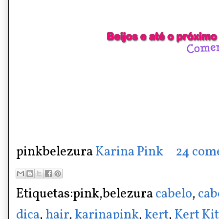
pinkbelezura
Karina Pink
24 com
Etiquetas:pink,belezura
cabelo
,
cab
dica
,
hair
,
karinapink
,
kert
,
Kert Ki