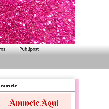
ros
Publipost
nuncie