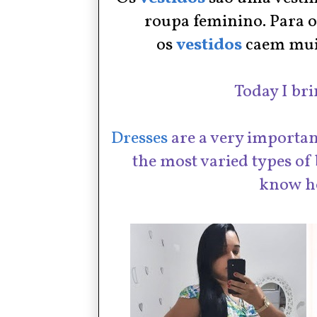
roupa feminino. Para o
os
vestidos
caem muit
Today I bri
Dresses
are a very importan
the most varied types of 
know h