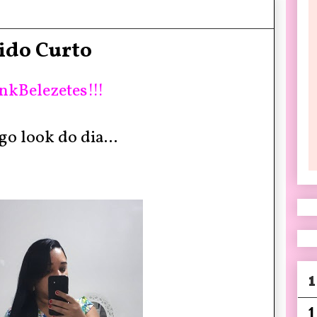
ido Curto
nkBelezetes!!!
go look do dia...
1
1