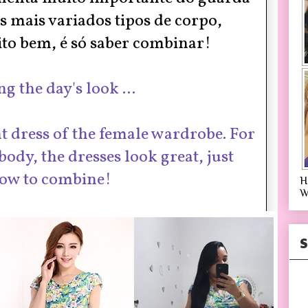
s mais variados tipos de corpo,
o bem, é só saber combinar!
ng the day's look ...
t dress of the female wardrobe. For
body, the dresses look great, just
ow to combine!
H
W
S