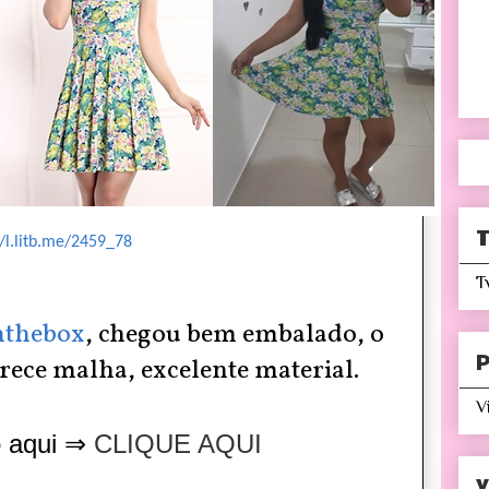
T
//l.litb.me/2459_78
T
nthebox
,
chegou bem embalado, o
P
rece malha, excelente material.
V
o aqui ⇒
CLIQUE AQUI