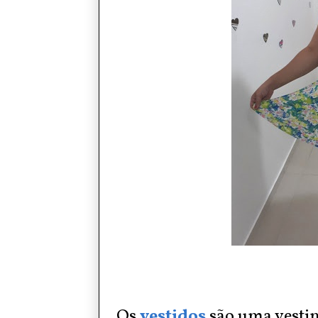
Os
vestidos
são uma vesti