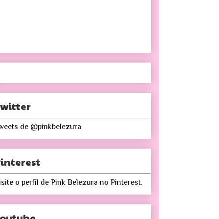
witter
weets de @pinkbelezura
interest
isite o perfil de Pink Belezura no Pinterest.
Youtube