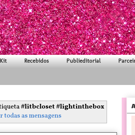
Kit
Recebidos
Publieditorial
Parcei
A
tiqueta
#litbcloset #lightinthebox
r todas as mensagens