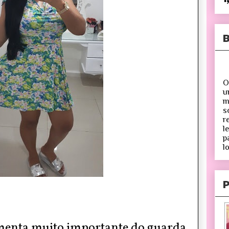
B
O
u
m
s
r
l
p
lo
P
menta muito importante do guarda