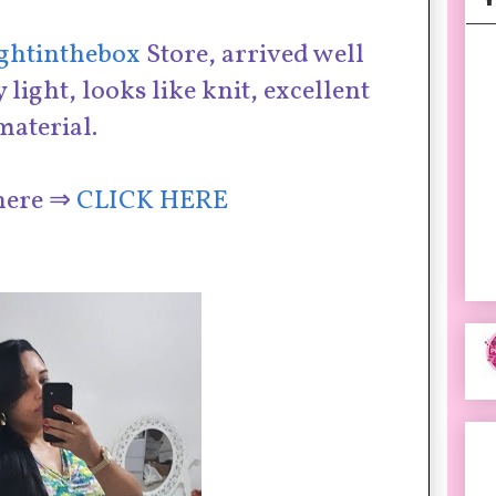
ghtinthebox
Store, arrived well
y light, looks like knit, excellent
material.
here ⇒
CLICK HERE