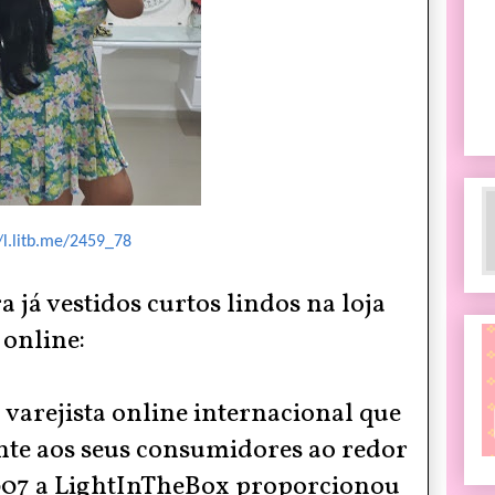
/l.litb.me/2459_78
 já vestidos curtos lindos na loja
online:
a varejista online internacional que
nte aos seus consumidores ao redor
07 a LightInTheBox proporcionou