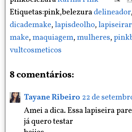
Etiquetas:pink,belezura
delineador
dicademake
,
lapisdeolho
,
lapiseira
make
,
maquiagem
,
mulheres
,
pink
vultcosmeticos
8 comentários:
Tayane Ribeiro
22 de setembro
Amei a dica. Essa lapiseira pa
já quero testar