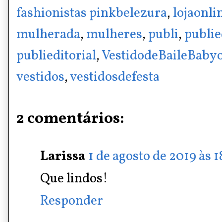
fashionistas pinkbelezura
,
lojaonli
mulherada
,
mulheres
,
publi
,
publie
publieditorial
,
VestidodeBaileBaby
vestidos
,
vestidosdefesta
2 comentários:
Larissa
1 de agosto de 2019 às 1
Que lindos!
Responder