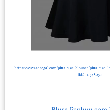
https://www.rosegal.com/plus-size-blouses/plus-size-
lkid=11548054