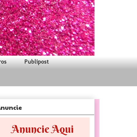
ros
Publipost
nuncie