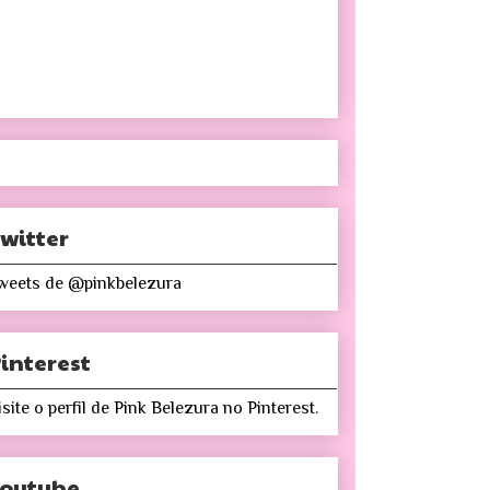
witter
weets de @pinkbelezura
interest
isite o perfil de Pink Belezura no Pinterest.
Youtube