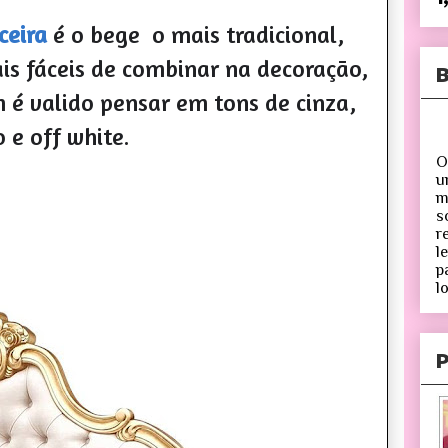
ceira
é o bege o
mais
tradicional,
is
fáceis de combinar na decoração,
B
é valido pensar em tons de cinza,
 e off white.
O
u
m
s
r
l
p
lo
P