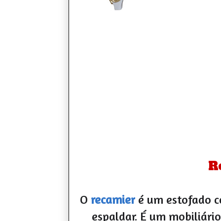
R
O
recamier
é um estofado co
espaldar. É um mobiliári