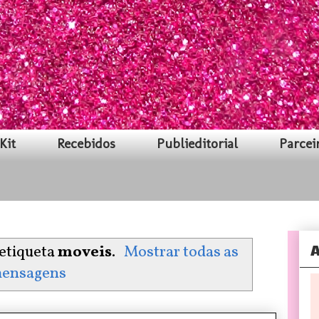
Kit
Recebidos
Publieditorial
Parcei
A
etiqueta
moveis
.
Mostrar todas as
ensagens