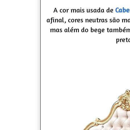
A cor mais usada de
Cabe
afinal,
cores
neutras são
ma
mas além do bege também 
preto