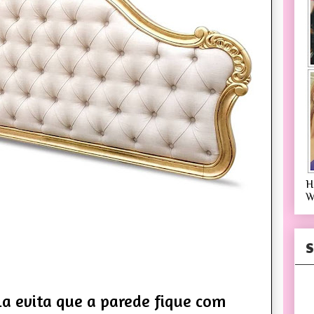
H
W
S
a evita que a parede fique com