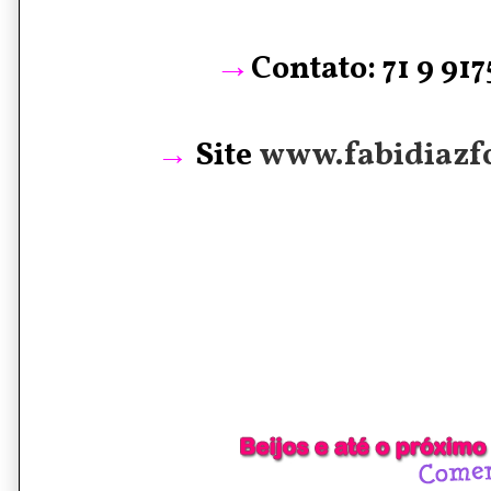
→
Contato: 71 9 91
→
Site
www.fabidiazf