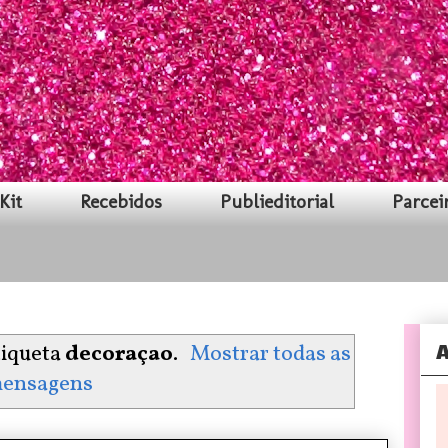
Kit
Recebidos
Publieditorial
Parcei
A
tiqueta
decoraçao
.
Mostrar todas as
ensagens