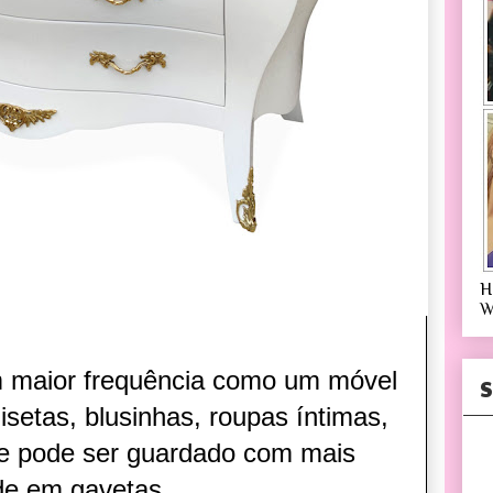
H
W
om maior frequência como um móvel
S
isetas, blusinhas, roupas íntimas,
ue pode ser guardado com mais
ade em gavetas.