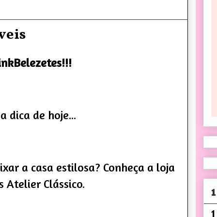
veis
inkBelezetes!!!
a dica de hoje...
xar a casa estilosa? Conheça a loja
 Atelier Clássico.
1
1