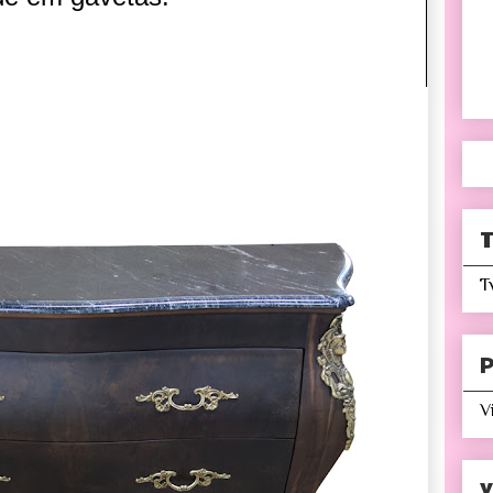
T
T
P
V