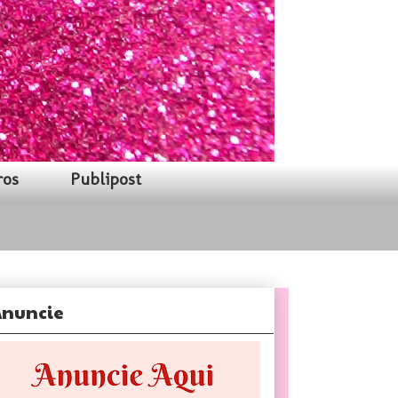
ros
Publipost
nuncie