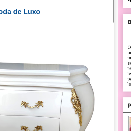
da de Luxo
B
O
u
m
s
r
l
p
lo
P