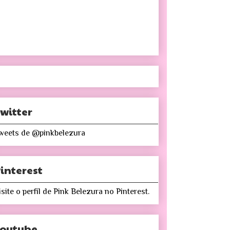
witter
weets de @pinkbelezura
interest
isite o perfil de Pink Belezura no Pinterest.
Youtube