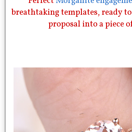
Perfect
Morganite engageme
breathtaking templates, ready t
proposal into a piece o