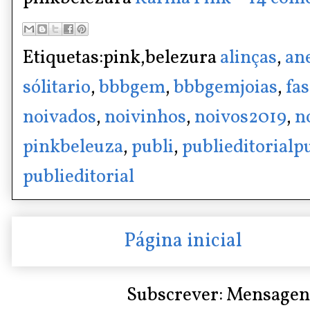
Etiquetas:pink,belezura
alinças
,
an
sólitario
,
bbbgem
,
bbbgemjoias
,
fa
noivados
,
noivinhos
,
noivos2019
,
n
pinkbeleuza
,
publi
,
publieditorialp
publieditorial
Página inicial
Subscrever:
Mensagen