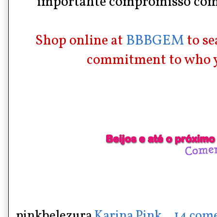
importante compromisso com
Shop online at
BBBGEM
to s
commitment to who y
pinkbelezura
Karina Pink
14 come