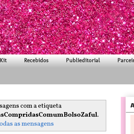
Kit
Recebidos
Publieditorial
Parcei
A
agens com a etiqueta
asCompridasComumBolsoZaful
.
todas as mensagens