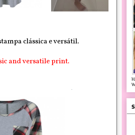
stampa clássica e
versátil.
sic and versatile print.
H
W
S