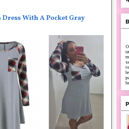
 Dress With A Pocket Gray
B
O
u
m
s
r
l
p
lo
P