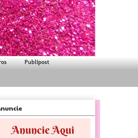
ros
Publipost
nuncie