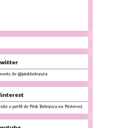
witter
weets de @pinkbelezura
interest
isite o perfil de Pink Belezura no Pinterest.
Youtube