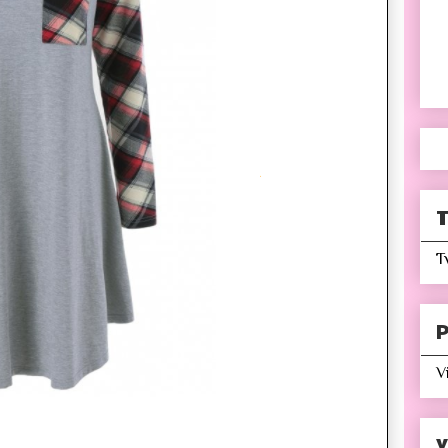
T
T
P
V