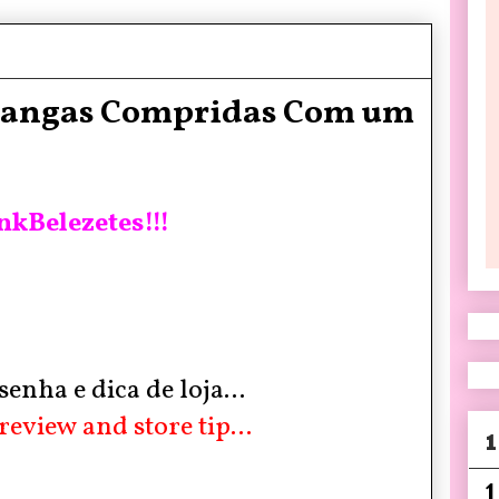
Mangas Compridas Com um
nkBelezetes!!!
enha e dica de loja...
review and store tip...
1
1