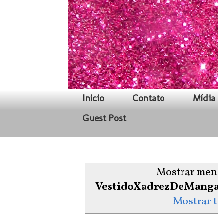
Inicio
Contato
Mídia 
Guest Post
Mostrar mens
VestidoXadrezDeMang
Mostrar 