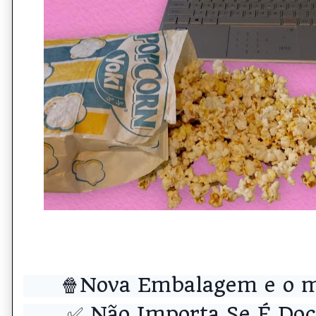
🍿Nova Embalagem e o me
✅️ Não Importa Se É Doc