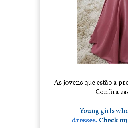
As jovens que estão à pr
Confira ess
Young girls who
dresses.
Check out