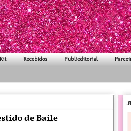
Kit
Recebidos
Publieditorial
Parcei
A
stido de Baile