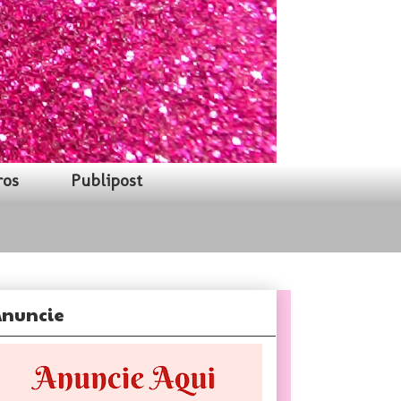
ros
Publipost
nuncie