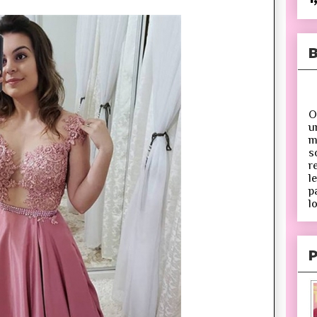
B
O
u
m
s
r
l
p
lo
P