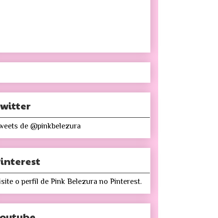
witter
weets de @pinkbelezura
interest
isite o perfil de Pink Belezura no Pinterest.
Youtube