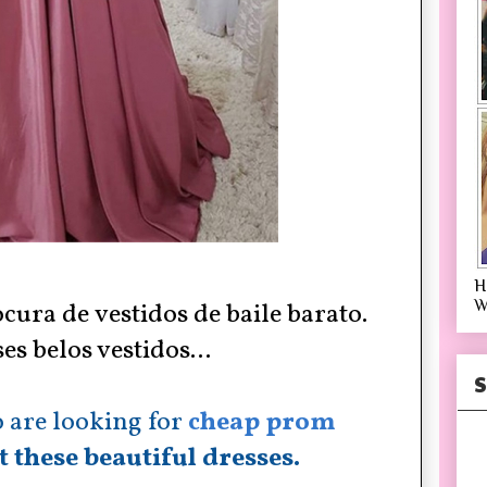
H
W
ocura
de
vestidos de baile barato.
es belos vestidos...
S
 are looking for
cheap prom
 these beautiful dresses.