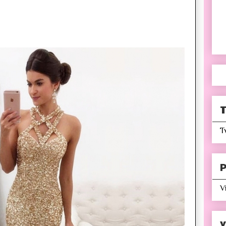
T
T
P
V