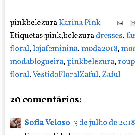
pinkbelezura
Karina Pink
Etiquetas:pink,belezura
dresses
,
fa
floral
,
lojafeminina
,
moda2018
,
mod
modablogueira
,
pinkbelezura
,
roup
floral
,
VestidoFloralZaful
,
Zaful
20 comentários:
Sofia Veloso
3 de julho de 2018