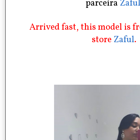
parceira
Zafu
Arrived fast, this model is 
store
Zaful
.