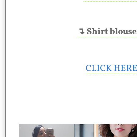
↴ Shirt blous
CLICK HER