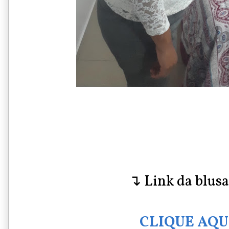
↴ Link da blus
CLIQUE AQU