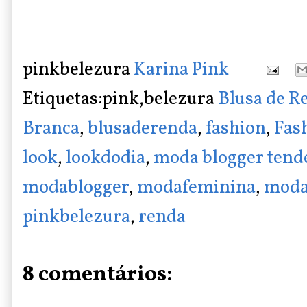
pinkbelezura
Karina Pink
Etiquetas:pink,belezura
Blusa de 
Branca
,
blusaderenda
,
fashion
,
Fas
look
,
lookdodia
,
moda blogger tend
modablogger
,
modafeminina
,
moda
pinkbelezura
,
renda
8 comentários: