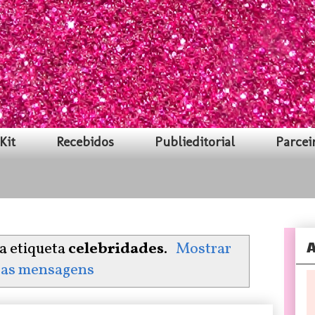
Kit
Recebidos
Publieditorial
Parcei
A
 etiqueta
celebridades
.
Mostrar
 as mensagens