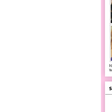
H
W
S