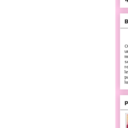
B
O
u
m
s
r
l
p
lo
P