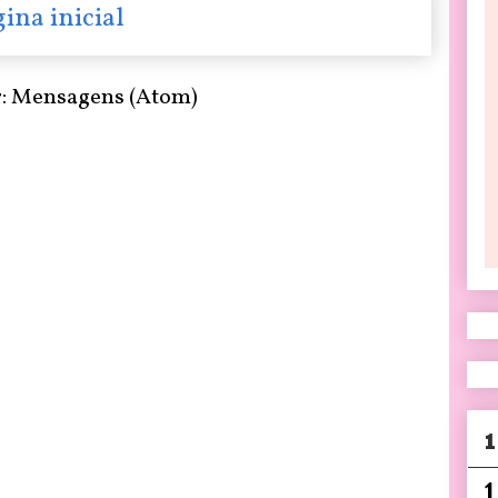
ina inicial
r:
Mensagens (Atom)
1
1