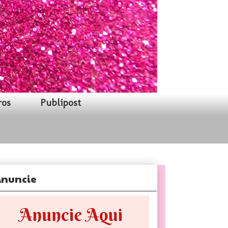
ros
Publipost
nuncie