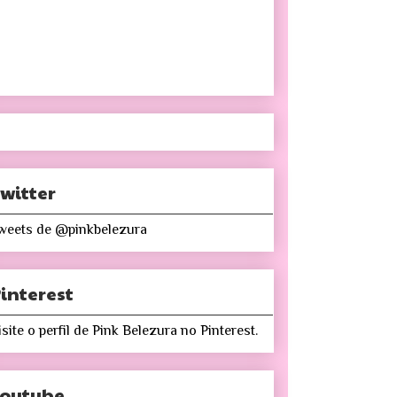
witter
weets de @pinkbelezura
interest
isite o perfil de Pink Belezura no Pinterest.
Youtube