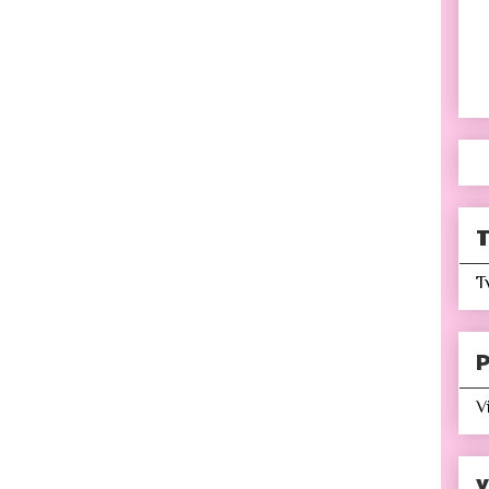
T
T
P
V