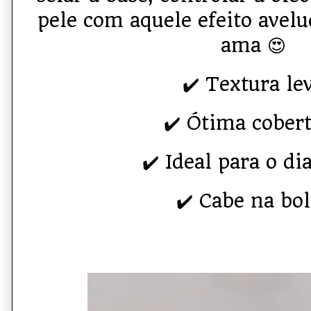
pele com aquele efeito avel
ama 😍
✔️ Textura le
✔️ Ótima cober
✔️ Ideal para o di
✔️ Cabe na bo