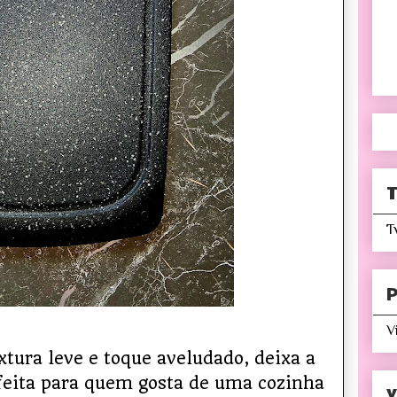
T
T
P
V
tura leve e toque aveludado, deixa a
feita para quem gosta de uma cozinha