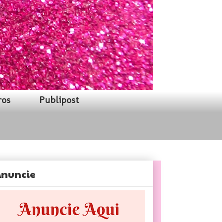
ros
Publipost
nuncie