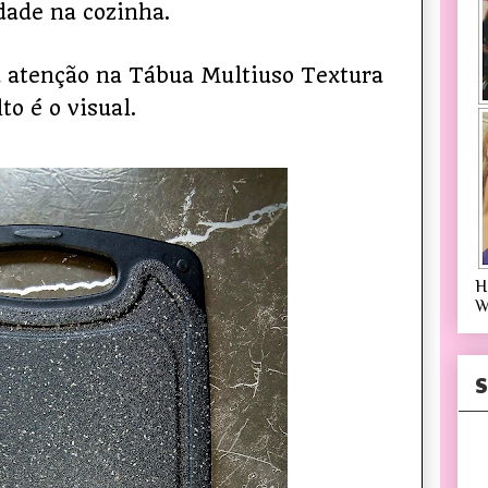
dade na cozinha.
 atenção na Tábua Multiuso Textura
to é o visual.
H
W
S