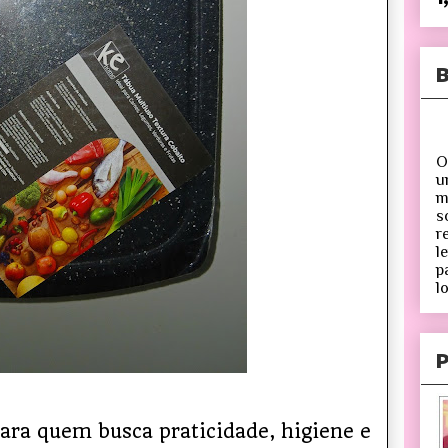
B
O
u
m
s
r
l
p
lo
P
ara quem busca praticidade, higiene e