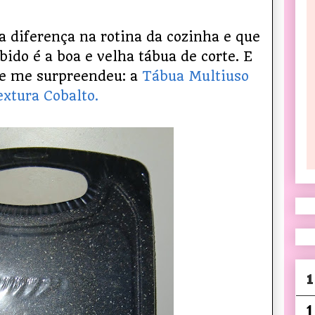
 diferença na rotina da cozinha e que
ido é a boa e velha tábua de corte. E
ue me surpreendeu: a
Tábua Multiuso
xtura Cobalto.
1
1