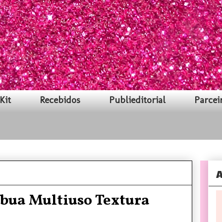
Kit
Recebidos
Publieditorial
Parcei
A
ábua Multiuso Textura