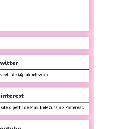
witter
weets de @pinkbelezura
interest
isite o perfil de Pink Belezura no Pinterest.
Youtube