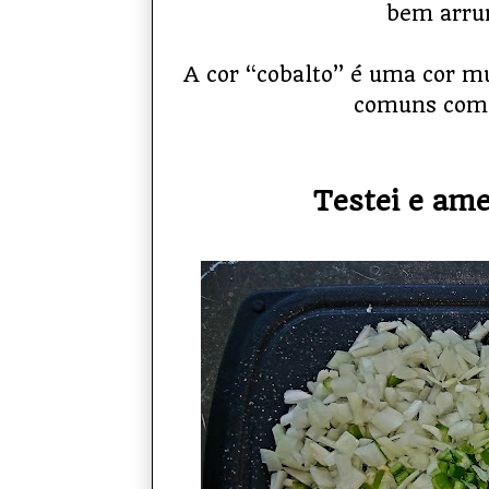
bem arru
A cor “cobalto” é uma cor mu
comuns como
Testei e ame