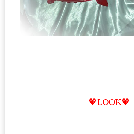
💖LOOK
💖