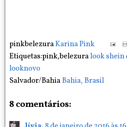
pinkbelezura
Karina Pink
Etiquetas:pink,belezura
look shein
looknovo
Salvador/Bahia
Bahia, Brasil
8 comentários:
.lívia.
8 de janeiro de 2016 às 16